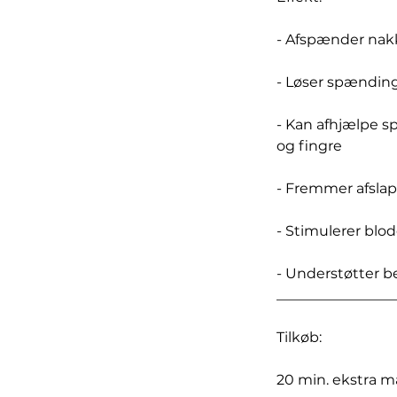
- Afspænder nakk
- Løser spænding
- Kan afhjælpe s
og fingre
- Fremmer afslap
- Stimulerer blod
- Understøtter b
_________________
Tilkøb:
20 min. ekstra m