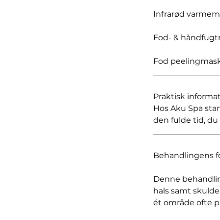
Infrarød varmem
Fod- & håndfug
Fod peelingmas
_________________
Praktisk informat
Hos Aku Spa star
den fulde tid, d
_________________
Behandlingens fo
Denne behandlin
hals samt skuld
ét område ofte p