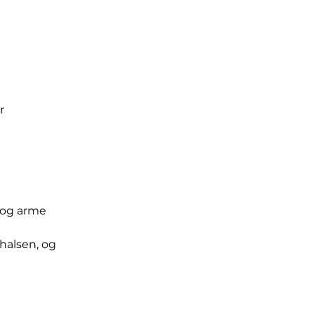
r
e og arme
halsen, og