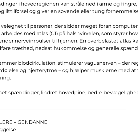
inger i hovedregionen kan stråle ned i arme og fingre, 
g ilttilførsel og giver en sovende eller tung fornemmelse
velegnet til personer, der sidder meget foran computer 
arbejdes med atlas (C1) på halshvirvelen, som styrer ho
nder nerveimpulser til hjernen. En overbelastet atlas k
dføre træthed, nedsat hukommelse og generelle spænd
mmer blodcirkulation, stimulerer vagusnerven – der re
ordøjelse og hjerterytme – og hjælper musklerne med at v
ring.
snet spændinger, lindret hovedpine, bedre bevægelighe
___________________________________________________
ULERE – GENDANNE
yggelse