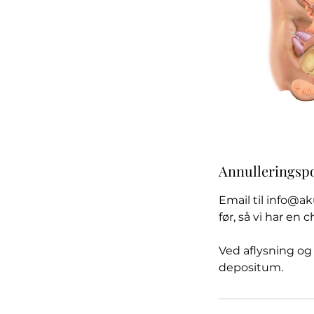
Annulleringspo
Email til info@ak
før, så vi har en
Ved aflysning og 
depositum.