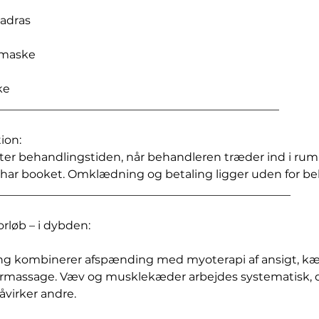
adras
tmaske
ke
_________________________________________________
ion:
ter behandlingstiden, når behandleren træder ind i rum
u har booket. Omklædning og betaling ligger uden for b
___________________________________________________
rløb – i dybden:
g kombinerer afspænding med myoterapi af ansigt, kæ
ermassage. Væv og musklekæder arbejdes systematisk, 
åvirker andre.