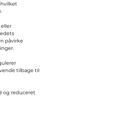
hvilket
.
eller
vedets
an påvirke
inger.
gulerer
ende tilbage til
d og reduceret