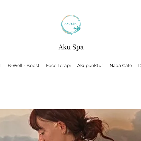
Aku Spa
e
B-Well - Boost
Face Terapi
Akupunktur
Nada Cafe
D