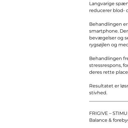
Langvarige spænd
reducerer blod- o
Behandlingen er 
smartphone. Der 
bevægelser og se
rygsøjlen og me
Behandlingen fre
stressrespons, f
deres rette place
Resultatet er lø
stivhed.
_________________
FRIGIVE – STIM
Balance & foreb