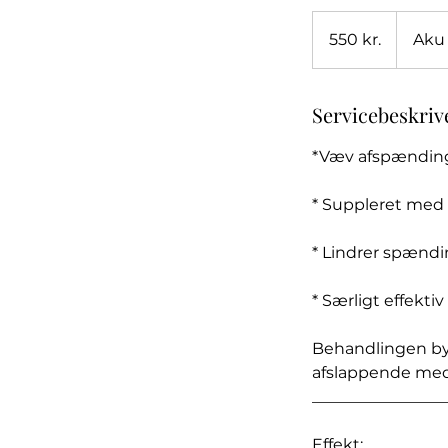
550
danske
550 kr.
Aku
kroner
Servicebeskriv
*Væv afspænding
* Suppleret med
* Lindrer spændi
* Særligt effekt
Behandlingen byd
afslappende medi
_________________
Effekt: