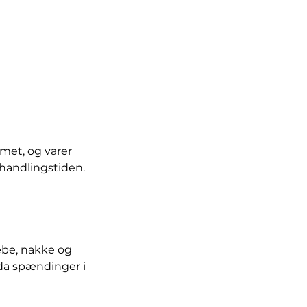
met, og varer
ehandlingstiden.
be, nakke og
da spændinger i