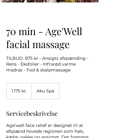
70 min - Age'Well
facial massage
TILBUD: 875 kr - Ansigts afspænding -
Rens - Eksfolier - Infrarød varme
madras - Fod & skalpmassage
1.175
danske
1.175 kr.
Aku Spa
kroner
Servicebeskrivelse
Age'well face relief er designet til at
afspænd hovede regionen som hals,
kæbe, nakke og ansigtet. Det fremme