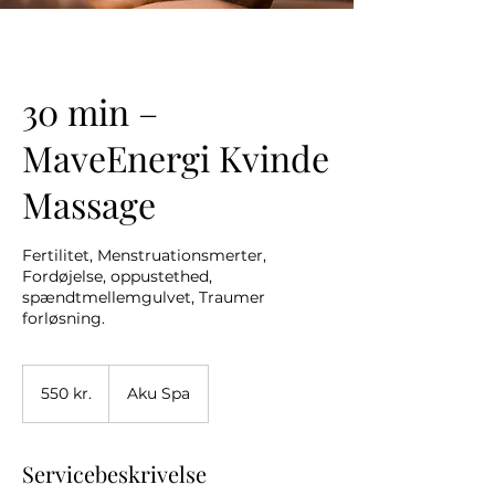
30 min –
MaveEnergi Kvinde
Massage
Fertilitet, Menstruationsmerter,
Fordøjelse, oppustethed,
spændtmellemgulvet, Traumer
forløsning.
550
danske
550 kr.
Aku Spa
kroner
Servicebeskrivelse