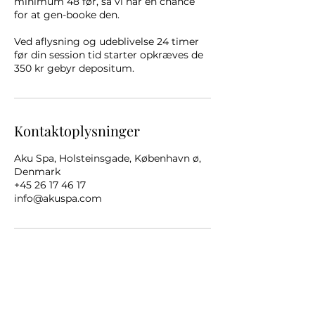
minimum 48 før, så vi har en chance
for at gen-booke den.
Ved aflysning og udeblivelse 24 timer
før din session tid starter opkræves de
350 kr gebyr depositum.
Kontaktoplysninger
Aku Spa, Holsteinsgade, København ø,
Denmark
+45 26 17 46 17
info@akuspa.com