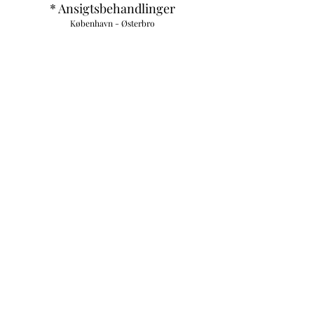
* Ansigtsbehandlinger
København - Østerbro
Subscribe Form
Submit
info@akuspa.com
+
45 26 17 46 17
Holsteinsgade 27, kld.TH,