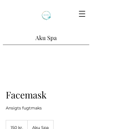
Aku Spa
Facemask
Ansigts fugtmaks
150
danske
150 kr.
Aku Spa
kroner