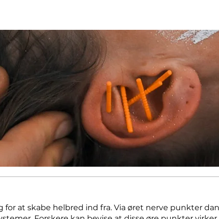
g for at skabe helbred ind fra. Via øret nerve punkter dan
ystemer. Forskere kan bevise at disse øre punkter virker o