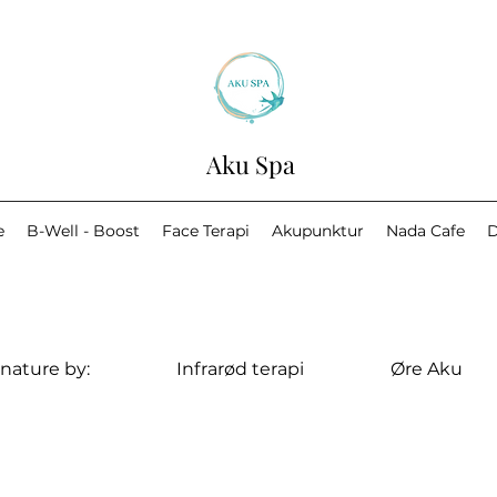
Aku Spa
e
B-Well - Boost
Face Terapi
Akupunktur
Nada Cafe
D
nature by:
Infrarød terapi
Øre Aku