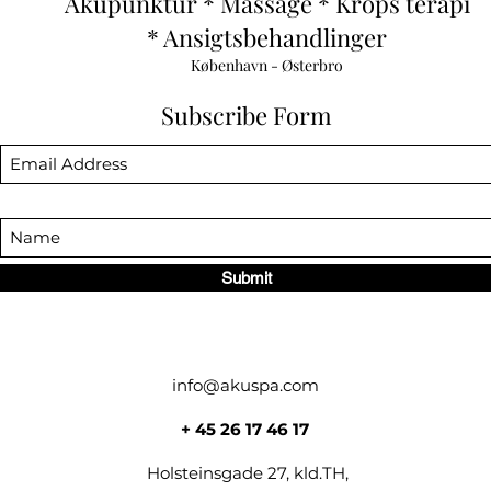
Akupunktur * Massage * Krops terapi
* Ansigtsbehandlinger
København - Østerbro
Subscribe Form
Submit
info@akuspa.com
+ 45 26 17 46 17
Holsteinsgade 27, kld.TH,