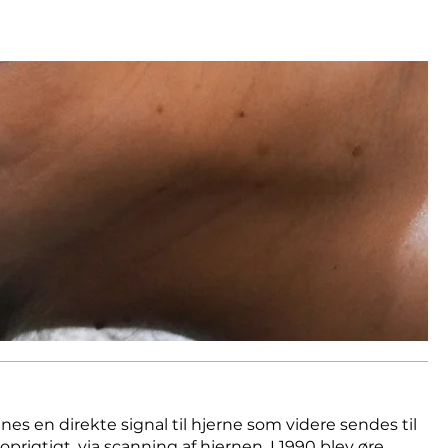
nes en direkte signal til hjerne som videre sendes til
prigtigt, via scanning af hjernen, I 1990 blev øre