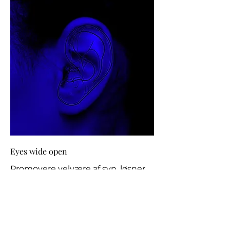
Eyes wide open
Promovere velvære af syn, løsner
øjnespændinger og åbner op det
''tredje mystisk usynligt øje''
Beroliger sindet, reducerer stress
og rastløshed.