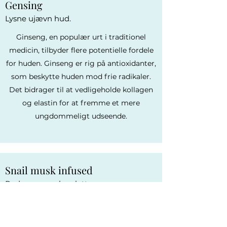
Gensing
Lysne ujævn hud.
Ginseng, en populær urt i traditionel
medicin, tilbyder flere potentielle fordele
for huden. Ginseng er rig på antioxidanter,
som beskytte huden mod frie radikaler.
Det bidrager til at vedligeholde kollagen
og elastin for at fremme et mere
ungdommeligt udseende.
Snail musk infused
Redusere mørke pletter.
Sneglemuske maske kan give intens
hydrering, især gavnlig for tør eller